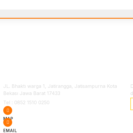
Kontak Kami
T
JL. Bhaktı warga 1, Jatirangga, Jatisampurna Kota
D
Bekası Jawa Barat 17433
d
Tel : ‭0852 1510 0250‬
MAP
EMAIL