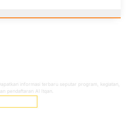
etap Terhubung
apatkan informasi terbaru seputar program, kegiatan,
an pendaftaran Al Itqan.
SUBSCRIBE