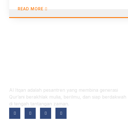
READ MORE
Al Itqan adalah pesantren yang membina generasi
Qur’ani berakhlak mulia, berilmu, dan siap berdakwah
di tengah tantangan zaman.